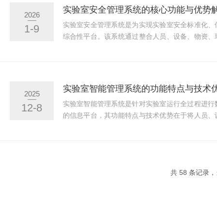
配、实验执行、数据记录、结果审核到报告发布的
实验室安全管理系统的核心功能与优势
2026
均关联时间、人员及操作内容，确保检测过程的完整溯
实验室安全管理系统是为实现实验室安全标准化、
1-9
综合性平台。该系统通过整合人员、设备、物资、
性地识别、评估、控制和降低实验室运行中的各
一、核心功能模块一个完整的实验室安全管理系统
程监控、资源管理和应急响应等多个维度。风险识
该功能允许实验室建立并维护全面的危险源与风
实验室智能管理系统的功能特点与技术
2025
程，系统可引导用户对新实验项目、新设备、新化学品
实验室智能管理系统是针对实验室运行全过程进行
12-8
的信息平台，其功能特点与技术优势在于将人员、
整合为协同体系，提升运行效率与规范性。一、功
程贯通。系统通常包含设备管理、试剂与耗材管理
境监测、安全巡检及数据管理等模块。设备管理模
态、维护记录与校准周期，实现从采购到报废的全
共 58 条记录，
块支持入库、领用、库存预警及过期提醒，减少因缺料