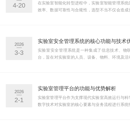
在实验室智能化转型进程中，实验室智能管理系统
4-20
效率、数据可靠性与合规性，选型不当不仅会造成
作的连续性与准确性。本文结合实验室实际运营需
关键要点，为各类实验室提供可落地的选型参考，
化、高效化管理。选型的核心前提的是明确实验室
核心诉求差异显著：科研实验室侧重样品追溯、数
实验室安全管理系统的核心功能与技术
2026
实验室核心关注合规性、数据不可篡改与报告自动化生
实验室安全管理系统是一种集成了信息技术、物
3-3
台，旨在对实验室的人员、设备、物料、环境及活
管控。其核心功能在于实现全流程的安全闭环管理
管理效率、保障合规性及支持科学决策方面。一、
态管理系统建立统一的身份数据库，对进入实验室
录与资质管理。基于角色设定差异化的访问权限，
实验室管理平台的功能与优势解析
2026
备、管制化学品及敏感数据的接触。通过门禁、刷卡或
实验室管理平台作为支撑现代实验室高效运行与科
2-1
数字技术对实验室的核心要素与业务流程进行系统
应用，提升了实验室在数据质量、过程合规、资源
能力。一、核心功能模块一个完整的实验室管理
域：样品与检测流程管理是基础功能。该模块实现